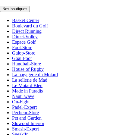
Nos boutiques
Basket-Center
Boulevard du Golf
Direct Running
Direct-Volley
Espace Golf
Foot-Store
Galop-Store
Goal-Foot
Handball-Store
House of Rugby
La bagagerie du Motard
La sellerie de Maé
Le Motard Bleu
Made in Paradis
Nauti-wave
On-Fight
Padel-Expert
Pecheur-Store
Pet and Garden
Slowood Interior
Smash-Expert
Sneak'In