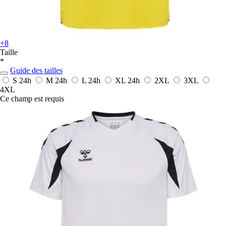
+8
Taille
*
Guide des tailles
S
24h
M
24h
L
24h
XL
24h
2XL
3XL
4XL
Ce champ est requis