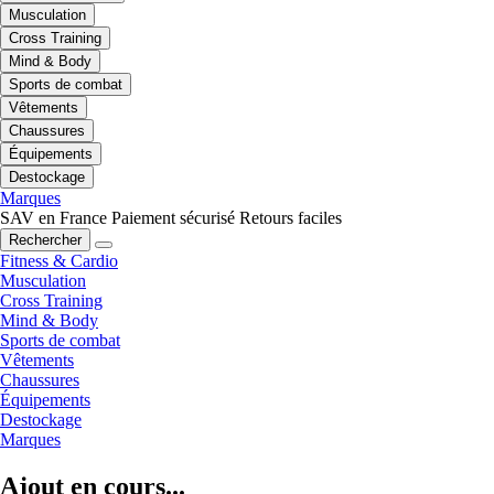
Musculation
Cross Training
Mind & Body
Sports de combat
Vêtements
Chaussures
Équipements
Destockage
Marques
SAV en France
Paiement sécurisé
Retours faciles
Rechercher
Fitness & Cardio
Musculation
Cross Training
Mind & Body
Sports de combat
Vêtements
Chaussures
Équipements
Destockage
Marques
Ajout en cours...