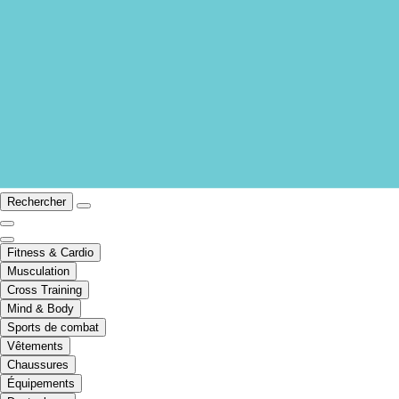
Rechercher
Fitness & Cardio
Musculation
Cross Training
Mind & Body
Sports de combat
Vêtements
Chaussures
Équipements