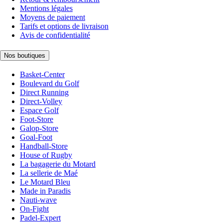
Mentions légales
Moyens de paiement
Tarifs et options de livraison
Avis de confidentialité
Nos boutiques
Basket-Center
Boulevard du Golf
Direct Running
Direct-Volley
Espace Golf
Foot-Store
Galop-Store
Goal-Foot
Handball-Store
House of Rugby
La bagagerie du Motard
La sellerie de Maé
Le Motard Bleu
Made in Paradis
Nauti-wave
On-Fight
Padel-Expert