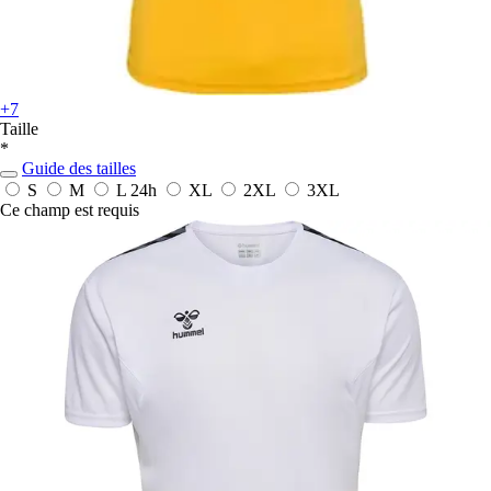
+7
Taille
*
Guide des tailles
S
M
L
24h
XL
2XL
3XL
Ce champ est requis