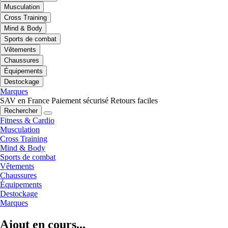
Musculation
Cross Training
Mind & Body
Sports de combat
Vêtements
Chaussures
Équipements
Destockage
Marques
SAV en France
Paiement sécurisé
Retours faciles
Rechercher
Fitness & Cardio
Musculation
Cross Training
Mind & Body
Sports de combat
Vêtements
Chaussures
Équipements
Destockage
Marques
Ajout en cours...