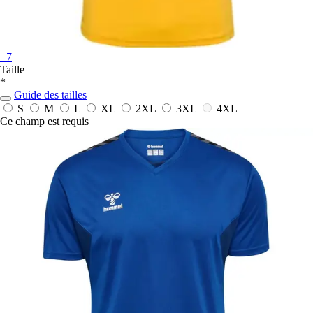
+7
Taille
*
Guide des tailles
S
M
L
XL
2XL
3XL
4XL
Ce champ est requis