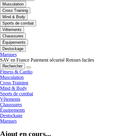
Musculation
Cross Training
Mind & Body
Sports de combat
Vêtements
Chaussures
Équipements
Destockage
Marques
SAV en France
Paiement sécurisé
Retours faciles
Rechercher
Fitness & Cardio
Musculation
Cross Training
Mind & Body
Sports de combat
Vêtements
Chaussures
Équipements
Destockage
Marques
Ajout en cours...