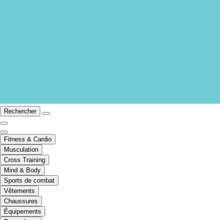
Rechercher
Fitness & Cardio
Musculation
Cross Training
Mind & Body
Sports de combat
Vêtements
Chaussures
Équipements