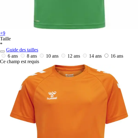
+9
Taille
*
Guide des tailles
6 ans
8 ans
10 ans
12 ans
14 ans
16 ans
Ce champ est requis