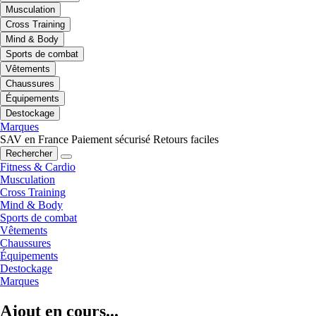
Musculation
Cross Training
Mind & Body
Sports de combat
Vêtements
Chaussures
Équipements
Destockage
Marques
SAV en France
Paiement sécurisé
Retours faciles
Rechercher
Fitness & Cardio
Musculation
Cross Training
Mind & Body
Sports de combat
Vêtements
Chaussures
Équipements
Destockage
Marques
Ajout en cours...