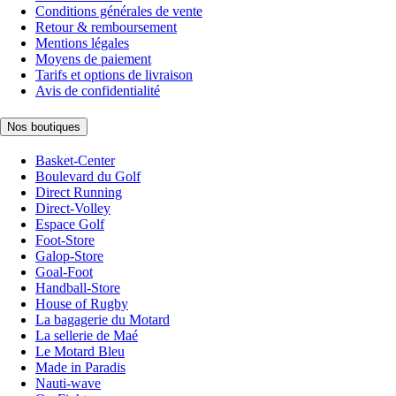
Conditions générales de vente
Retour & remboursement
Mentions légales
Moyens de paiement
Tarifs et options de livraison
Avis de confidentialité
Nos boutiques
Basket-Center
Boulevard du Golf
Direct Running
Direct-Volley
Espace Golf
Foot-Store
Galop-Store
Goal-Foot
Handball-Store
House of Rugby
La bagagerie du Motard
La sellerie de Maé
Le Motard Bleu
Made in Paradis
Nauti-wave