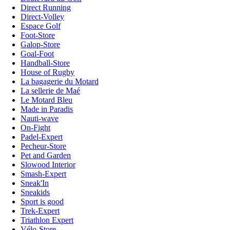
Direct Running
Direct-Volley
Espace Golf
Foot-Store
Galop-Store
Goal-Foot
Handball-Store
House of Rugby
La bagagerie du Motard
La sellerie de Maé
Le Motard Bleu
Made in Paradis
Nauti-wave
On-Fight
Padel-Expert
Pecheur-Store
Pet and Garden
Slowood Interior
Smash-Expert
Sneak'In
Sneakids
Sport is good
Trek-Expert
Triathlon Expert
Vélo-Store