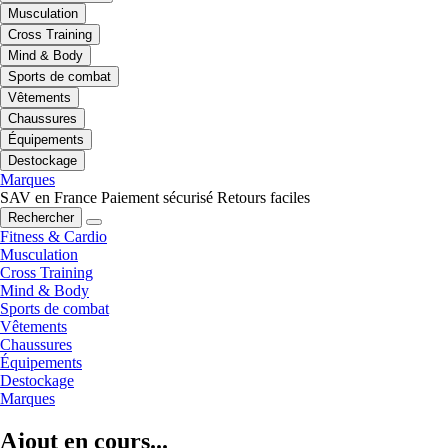
Musculation
Cross Training
Mind & Body
Sports de combat
Vêtements
Chaussures
Équipements
Destockage
Marques
SAV en France
Paiement sécurisé
Retours faciles
Rechercher
Fitness & Cardio
Musculation
Cross Training
Mind & Body
Sports de combat
Vêtements
Chaussures
Équipements
Destockage
Marques
Ajout en cours...