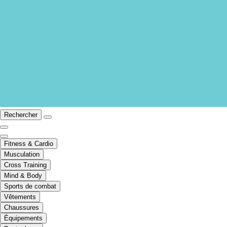
Rechercher
Fitness & Cardio
Musculation
Cross Training
Mind & Body
Sports de combat
Vêtements
Chaussures
Équipements