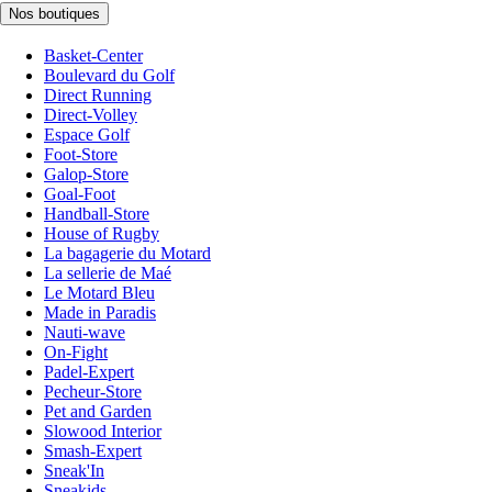
Nos boutiques
Basket-Center
Boulevard du Golf
Direct Running
Direct-Volley
Espace Golf
Foot-Store
Galop-Store
Goal-Foot
Handball-Store
House of Rugby
La bagagerie du Motard
La sellerie de Maé
Le Motard Bleu
Made in Paradis
Nauti-wave
On-Fight
Padel-Expert
Pecheur-Store
Pet and Garden
Slowood Interior
Smash-Expert
Sneak'In
Sneakids