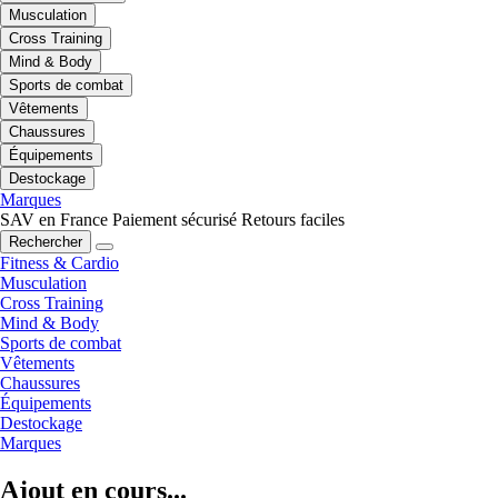
Musculation
Cross Training
Mind & Body
Sports de combat
Vêtements
Chaussures
Équipements
Destockage
Marques
SAV en France
Paiement sécurisé
Retours faciles
Rechercher
Fitness & Cardio
Musculation
Cross Training
Mind & Body
Sports de combat
Vêtements
Chaussures
Équipements
Destockage
Marques
Ajout en cours...