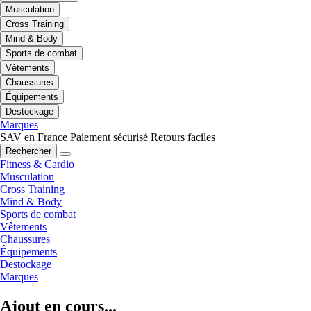
Musculation
Cross Training
Mind & Body
Sports de combat
Vêtements
Chaussures
Équipements
Destockage
Marques
SAV en France
Paiement sécurisé
Retours faciles
Rechercher
Fitness & Cardio
Musculation
Cross Training
Mind & Body
Sports de combat
Vêtements
Chaussures
Équipements
Destockage
Marques
Ajout en cours...