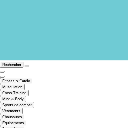
Rechercher
Fitness & Cardio
Musculation
Cross Training
Mind & Body
Sports de combat
Vêtements
Chaussures
Équipements