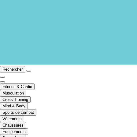
Rechercher
Fitness & Cardio
Musculation
Cross Training
Mind & Body
Sports de combat
Vêtements
Chaussures
Équipements