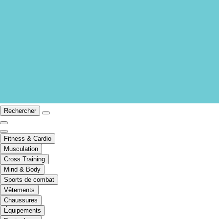
Rechercher
Fitness & Cardio
Musculation
Cross Training
Mind & Body
Sports de combat
Vêtements
Chaussures
Équipements