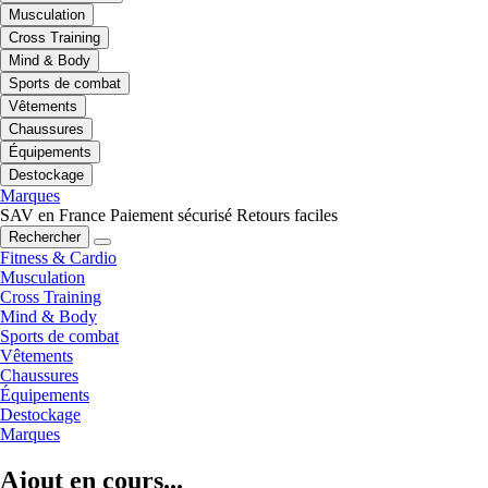
Musculation
Cross Training
Mind & Body
Sports de combat
Vêtements
Chaussures
Équipements
Destockage
Marques
SAV en France
Paiement sécurisé
Retours faciles
Rechercher
Fitness & Cardio
Musculation
Cross Training
Mind & Body
Sports de combat
Vêtements
Chaussures
Équipements
Destockage
Marques
Ajout en cours...