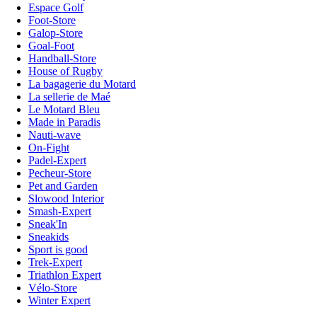
Espace Golf
Foot-Store
Galop-Store
Goal-Foot
Handball-Store
House of Rugby
La bagagerie du Motard
La sellerie de Maé
Le Motard Bleu
Made in Paradis
Nauti-wave
On-Fight
Padel-Expert
Pecheur-Store
Pet and Garden
Slowood Interior
Smash-Expert
Sneak'In
Sneakids
Sport is good
Trek-Expert
Triathlon Expert
Vélo-Store
Winter Expert