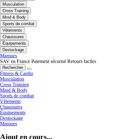
Musculation
Cross Training
Mind & Body
Sports de combat
Vêtements
Chaussures
Équipements
Destockage
Marques
SAV en France
Paiement sécurisé
Retours faciles
Rechercher
Fitness & Cardio
Musculation
Cross Training
Mind & Body
Sports de combat
Vêtements
Chaussures
Équipements
Destockage
Marques
Ajout en cours...