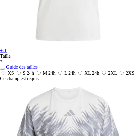
+-1
Taille
*
Guide des tailles
XS
S
24h
M
24h
L
24h
XL
24h
2XL
2XS
Ce champ est requis