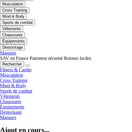
Musculation
Cross Training
Mind & Body
Sports de combat
Vêtements
Chaussures
Équipements
Destockage
Marques
SAV en France
Paiement sécurisé
Retours faciles
Rechercher
Fitness & Cardio
Musculation
Cross Training
Mind & Body
Sports de combat
Vêtements
Chaussures
Équipements
Destockage
Marques
Ajout en cours...