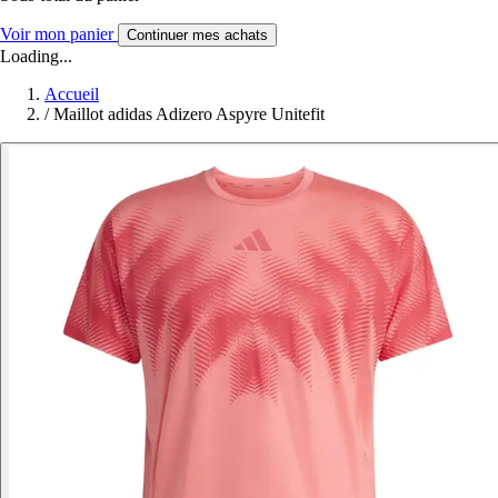
Voir mon panier
Continuer mes achats
Loading...
Accueil
/
Maillot adidas Adizero Aspyre Unitefit