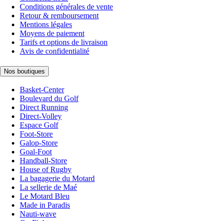
Conditions générales de vente
Retour & remboursement
Mentions légales
Moyens de paiement
Tarifs et options de livraison
Avis de confidentialité
Nos boutiques
Basket-Center
Boulevard du Golf
Direct Running
Direct-Volley
Espace Golf
Foot-Store
Galop-Store
Goal-Foot
Handball-Store
House of Rugby
La bagagerie du Motard
La sellerie de Maé
Le Motard Bleu
Made in Paradis
Nauti-wave