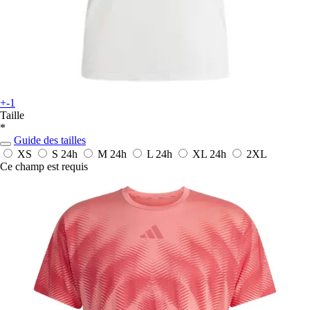
+-1
Taille
*
Guide des tailles
XS
S
24h
M
24h
L
24h
XL
24h
2XL
Ce champ est requis