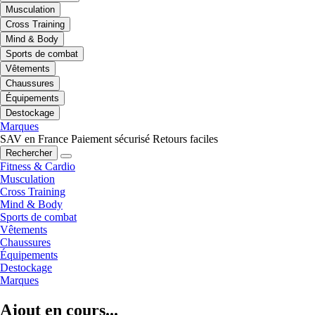
Musculation
Cross Training
Mind & Body
Sports de combat
Vêtements
Chaussures
Équipements
Destockage
Marques
SAV en France
Paiement sécurisé
Retours faciles
Rechercher
Fitness & Cardio
Musculation
Cross Training
Mind & Body
Sports de combat
Vêtements
Chaussures
Équipements
Destockage
Marques
Ajout en cours...