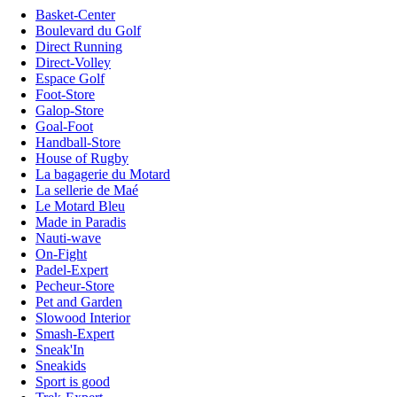
Basket-Center
Boulevard du Golf
Direct Running
Direct-Volley
Espace Golf
Foot-Store
Galop-Store
Goal-Foot
Handball-Store
House of Rugby
La bagagerie du Motard
La sellerie de Maé
Le Motard Bleu
Made in Paradis
Nauti-wave
On-Fight
Padel-Expert
Pecheur-Store
Pet and Garden
Slowood Interior
Smash-Expert
Sneak'In
Sneakids
Sport is good