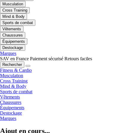
Musculation
Cross Training
Mind & Body
Sports de combat
Vêtements
Chaussures
Équipements
Destockage
Marques
SAV en France
Paiement sécurisé
Retours faciles
Rechercher
Fitness & Cardio
Musculation
Cross Training
Mind & Body
Sports de combat
Vêtements
Chaussures
Équipements
Destockage
Marques
Ajout en cours...