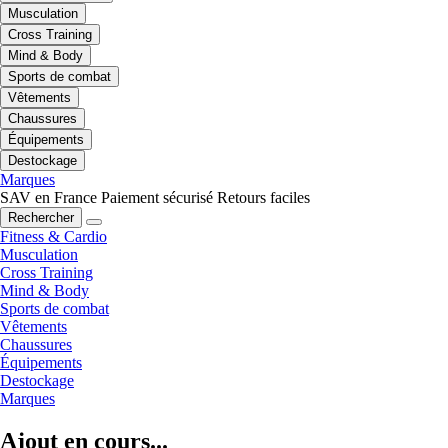
Musculation
Cross Training
Mind & Body
Sports de combat
Vêtements
Chaussures
Équipements
Destockage
Marques
SAV en France
Paiement sécurisé
Retours faciles
Rechercher
Fitness & Cardio
Musculation
Cross Training
Mind & Body
Sports de combat
Vêtements
Chaussures
Équipements
Destockage
Marques
Ajout en cours...