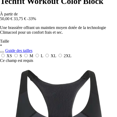
Techfit Workout Color Block
À partir de
50,00 €
33,75 €
-33%
Une brassière offrant un maintien moyen dotée de la technologie
Climacool pour un confort frais et sec.
Taille
*
Guide des tailles
XS
S
M
L
XL
2XL
Ce champ est requis