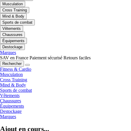
Musculation
Cross Training
Mind & Body
Sports de combat
Vêtements
Chaussures
Équipements
Destockage
Marques
SAV en France
Paiement sécurisé
Retours faciles
Rechercher
Fitness & Cardio
Musculation
Cross Training
Mind & Body
Sports de combat
Vêtements
Chaussures
Équipements
Destockage
Marques
Ajout en cours...