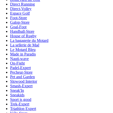
Direct Running
Direct-Volley
Espace Golf
Foot-Store
Galop-Store
Goal-Foot
Handball-Store
House of Rugby
La bagagerie du Motard
La sellerie de Maé
Le Motard Bleu
Made in Paradis
Nauti-wave
On-Fight
Padel-Expert
Pecheur-Store
Pet and Garden
Slowood Interior
Smash-Expert
Sneak'In
Sneakids
Sport is good
Trek-Expert
Triathlon Expert