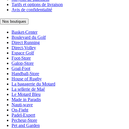
Tarifs et options de livraison
Avis de confidentialité
Nos boutiques
Basket-Center
Boulevard du Golf
Direct Running
Direct-Volley
Espace Golf
Foot-Store
Galop-Store
Goal-Foot
Handball-Store
House of Rugby
La bagagerie du Motard
La sellerie de Maé
Le Motard Bleu
Made in Paradis
Nauti-wave
On-Fight
Padel-Expert
Pecheur-Store
Pet and Garden