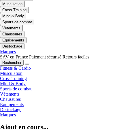
Musculation
Cross Training
Mind & Body
Sports de combat
Vêtements
Chaussures
Équipements
Destockage
Marques
SAV en France
Paiement sécurisé
Retours faciles
Rechercher
Fitness & Cardio
Musculation
Cross Training
Mind & Body
Sports de combat
Vêtements
Chaussures
Équipements
Destockage
Marques
Ajout en cours...