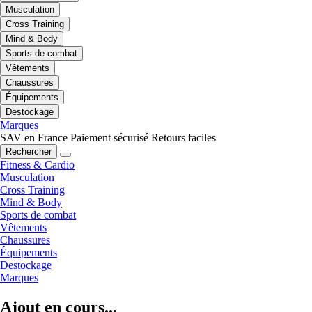
Musculation
Cross Training
Mind & Body
Sports de combat
Vêtements
Chaussures
Équipements
Destockage
Marques
SAV en France
Paiement sécurisé
Retours faciles
Rechercher
Fitness & Cardio
Musculation
Cross Training
Mind & Body
Sports de combat
Vêtements
Chaussures
Équipements
Destockage
Marques
Ajout en cours...