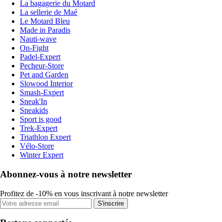
La bagagerie du Motard
La sellerie de Maé
Le Motard Bleu
Made in Paradis
Nauti-wave
On-Fight
Padel-Expert
Pecheur-Store
Pet and Garden
Slowood Interior
Smash-Expert
Sneak'In
Sneakids
Sport is good
Trek-Expert
Triathlon Expert
Vélo-Store
Winter Expert
Abonnez-vous à notre newsletter
Profitez de -10% en vous inscrivant à notre newsletter
S'inscrire