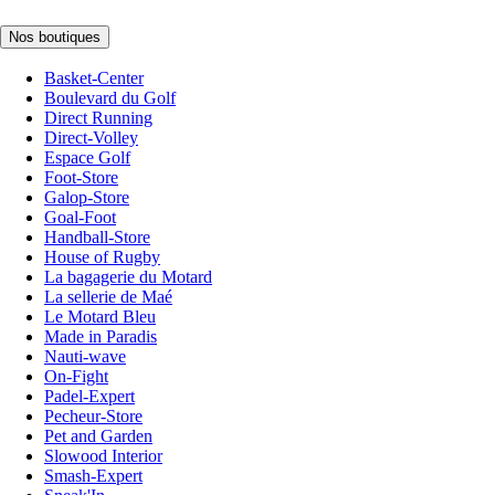
Nos boutiques
Basket-Center
Boulevard du Golf
Direct Running
Direct-Volley
Espace Golf
Foot-Store
Galop-Store
Goal-Foot
Handball-Store
House of Rugby
La bagagerie du Motard
La sellerie de Maé
Le Motard Bleu
Made in Paradis
Nauti-wave
On-Fight
Padel-Expert
Pecheur-Store
Pet and Garden
Slowood Interior
Smash-Expert