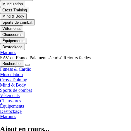
Musculation
Cross Training
Mind & Body
Sports de combat
Vêtements
Chaussures
Équipements
Destockage
Marques
SAV en France
Paiement sécurisé
Retours faciles
Rechercher
Fitness & Cardio
Musculation
Cross Training
Mind & Body
Sports de combat
Vêtements
Chaussures
Équipements
Destockage
Marques
Ajout en cours...