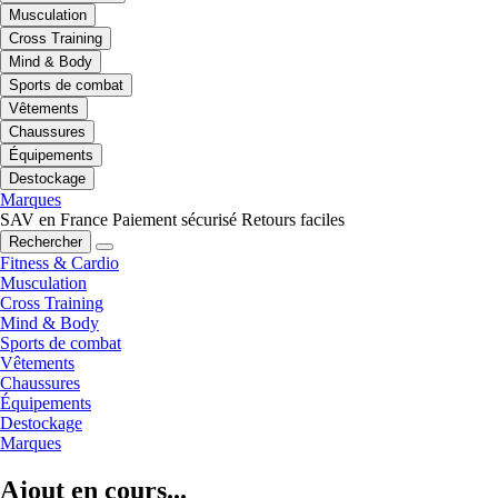
Musculation
Cross Training
Mind & Body
Sports de combat
Vêtements
Chaussures
Équipements
Destockage
Marques
SAV en France
Paiement sécurisé
Retours faciles
Rechercher
Fitness & Cardio
Musculation
Cross Training
Mind & Body
Sports de combat
Vêtements
Chaussures
Équipements
Destockage
Marques
Ajout en cours...