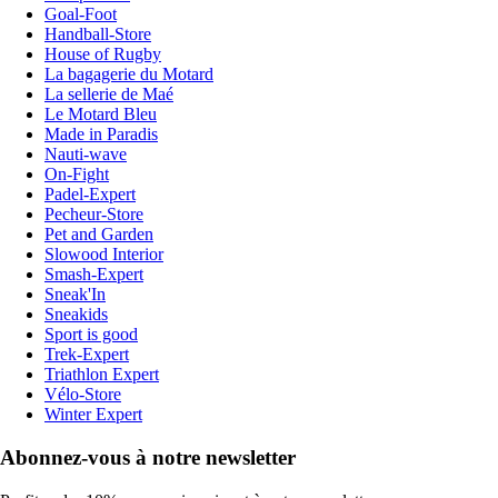
Goal-Foot
Handball-Store
House of Rugby
La bagagerie du Motard
La sellerie de Maé
Le Motard Bleu
Made in Paradis
Nauti-wave
On-Fight
Padel-Expert
Pecheur-Store
Pet and Garden
Slowood Interior
Smash-Expert
Sneak'In
Sneakids
Sport is good
Trek-Expert
Triathlon Expert
Vélo-Store
Winter Expert
Abonnez-vous à notre newsletter