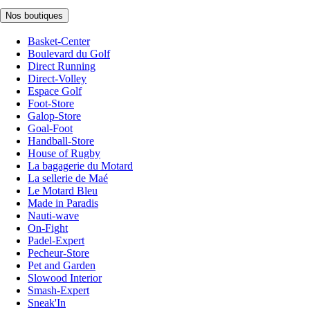
Nos boutiques
Basket-Center
Boulevard du Golf
Direct Running
Direct-Volley
Espace Golf
Foot-Store
Galop-Store
Goal-Foot
Handball-Store
House of Rugby
La bagagerie du Motard
La sellerie de Maé
Le Motard Bleu
Made in Paradis
Nauti-wave
On-Fight
Padel-Expert
Pecheur-Store
Pet and Garden
Slowood Interior
Smash-Expert
Sneak'In