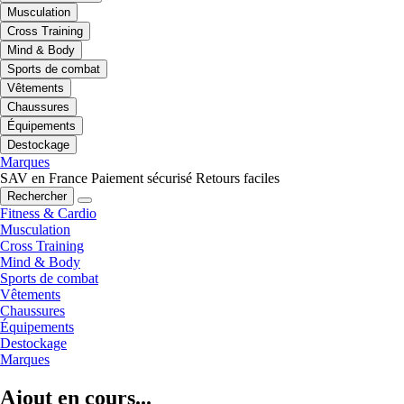
Musculation
Cross Training
Mind & Body
Sports de combat
Vêtements
Chaussures
Équipements
Destockage
Marques
SAV en France
Paiement sécurisé
Retours faciles
Rechercher
Fitness & Cardio
Musculation
Cross Training
Mind & Body
Sports de combat
Vêtements
Chaussures
Équipements
Destockage
Marques
Ajout en cours...