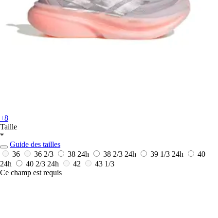
+8
Taille
*
Guide des tailles
36
36 2/3
38
24h
38 2/3
24h
39 1/3
24h
40
24h
40 2/3
24h
42
43 1/3
Ce champ est requis