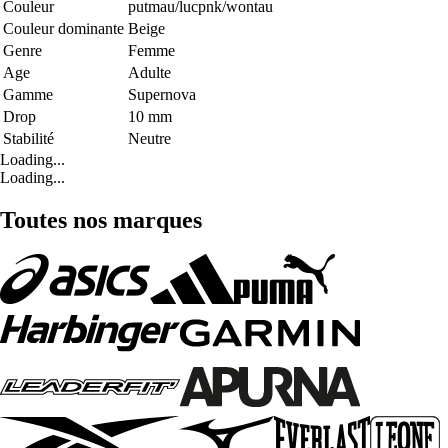
Couleur
putmau/lucpnk/wontau
Couleur dominante
Beige
Genre
Femme
Age
Adulte
Gamme
Supernova
Drop
10 mm
Stabilité
Neutre
Loading...
Loading...
Toutes nos marques