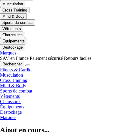
Musculation
Cross Training
Mind & Body
Sports de combat
Vêtements
Chaussures
Équipements
Destockage
Marques
SAV en France
Paiement sécurisé
Retours faciles
Rechercher
Fitness & Cardio
Musculation
Cross Training
Mind & Body
Sports de combat
Vêtements
Chaussures
Équipements
Destockage
Marques
Ajout en cours...