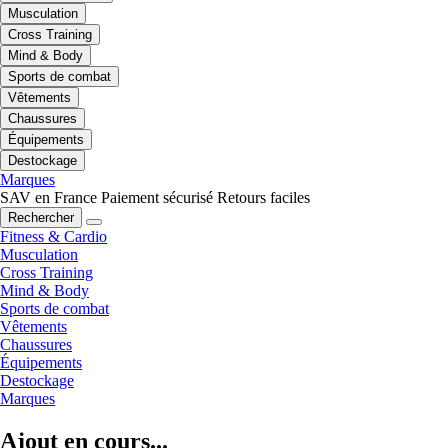
Musculation
Cross Training
Mind & Body
Sports de combat
Vêtements
Chaussures
Équipements
Destockage
Marques
SAV en France
Paiement sécurisé
Retours faciles
Rechercher
Fitness & Cardio
Musculation
Cross Training
Mind & Body
Sports de combat
Vêtements
Chaussures
Équipements
Destockage
Marques
Ajout en cours...