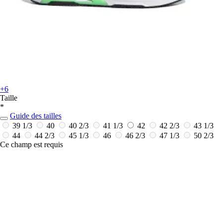
+6
Taille
*
Guide des tailles
39 1/3
40
40 2/3
41 1/3
42
42 2/3
43 1/3
44
44 2/3
45 1/3
46
46 2/3
47 1/3
50 2/3
Ce champ est requis