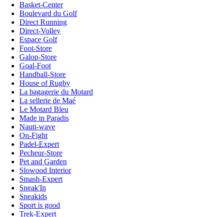
Basket-Center
Boulevard du Golf
Direct Running
Direct-Volley
Espace Golf
Foot-Store
Galop-Store
Goal-Foot
Handball-Store
House of Rugby
La bagagerie du Motard
La sellerie de Maé
Le Motard Bleu
Made in Paradis
Nauti-wave
On-Fight
Padel-Expert
Pecheur-Store
Pet and Garden
Slowood Interior
Smash-Expert
Sneak'In
Sneakids
Sport is good
Trek-Expert