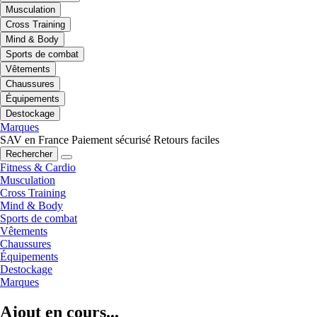
Musculation
Cross Training
Mind & Body
Sports de combat
Vêtements
Chaussures
Équipements
Destockage
Marques
SAV en France
Paiement sécurisé
Retours faciles
Rechercher
Fitness & Cardio
Musculation
Cross Training
Mind & Body
Sports de combat
Vêtements
Chaussures
Équipements
Destockage
Marques
Ajout en cours...