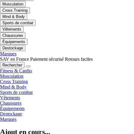
Musculation
Cross Training
Mind & Body
Sports de combat
Vêtements
Chaussures
Équipements
Destockage
Marques
SAV en France
Paiement sécurisé
Retours faciles
Rechercher
Fitness & Cardio
Musculation
Cross Training
Mind & Body
Sports de combat
Vêtements
Chaussures
Équipements
Destockage
Marques
Ajout en cours...