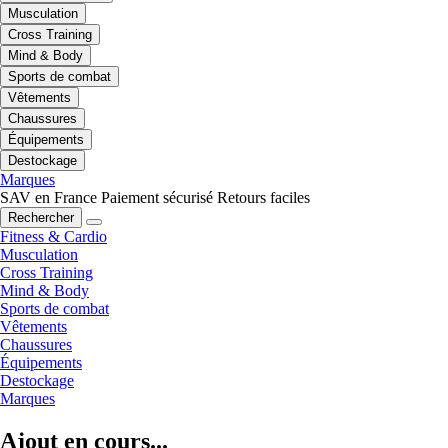
Musculation
Cross Training
Mind & Body
Sports de combat
Vêtements
Chaussures
Équipements
Destockage
Marques
SAV en France
Paiement sécurisé
Retours faciles
Rechercher
Fitness & Cardio
Musculation
Cross Training
Mind & Body
Sports de combat
Vêtements
Chaussures
Équipements
Destockage
Marques
Ajout en cours...