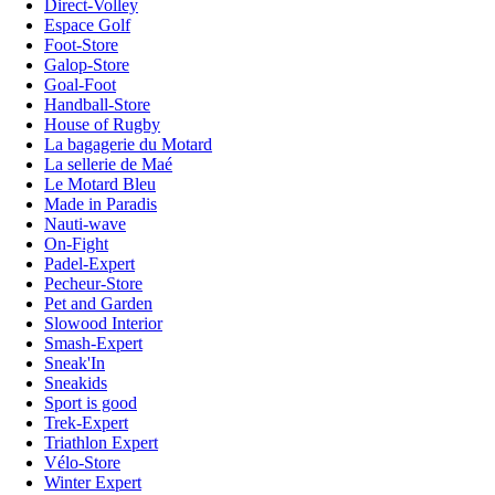
Direct-Volley
Espace Golf
Foot-Store
Galop-Store
Goal-Foot
Handball-Store
House of Rugby
La bagagerie du Motard
La sellerie de Maé
Le Motard Bleu
Made in Paradis
Nauti-wave
On-Fight
Padel-Expert
Pecheur-Store
Pet and Garden
Slowood Interior
Smash-Expert
Sneak'In
Sneakids
Sport is good
Trek-Expert
Triathlon Expert
Vélo-Store
Winter Expert