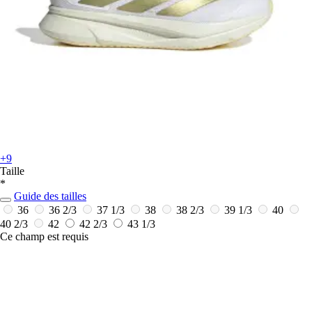
+9
Taille
*
Guide des tailles
36
36 2/3
37 1/3
38
38 2/3
39 1/3
40
40 2/3
42
42 2/3
43 1/3
Ce champ est requis