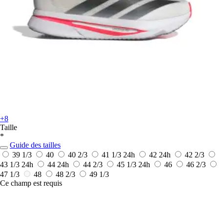
+8
Taille
*
Guide des tailles
39 1/3
40
40 2/3
41 1/3
24h
42
24h
42 2/3
43 1/3
24h
44
24h
44 2/3
45 1/3
24h
46
46 2/3
47 1/3
48
48 2/3
49 1/3
Ce champ est requis