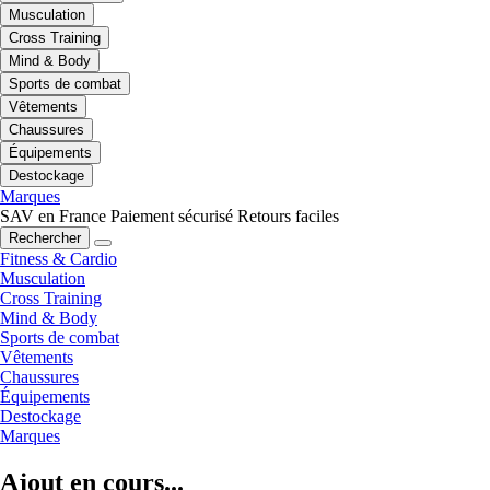
Musculation
Cross Training
Mind & Body
Sports de combat
Vêtements
Chaussures
Équipements
Destockage
Marques
SAV en France
Paiement sécurisé
Retours faciles
Rechercher
Fitness & Cardio
Musculation
Cross Training
Mind & Body
Sports de combat
Vêtements
Chaussures
Équipements
Destockage
Marques
Ajout en cours...