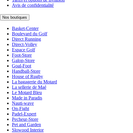
Avis de confidentialité
Nos boutiques
Basket-Center
Boulevard du Golf
Direct Running
Direct-Volley
Espace Golf
Foot-Store
Galop-Store
Goal-Foot
Handball-Store
House of Rugby
La bagagerie du Motard
La sellerie de Maé
Le Motard Bleu
Made in Paradis
Nauti-wave
On-Fight
Padel-Expert
Pecheur-Store
Pet and Garden
Slowood Interior