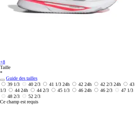
+8
Taille
*
Guide des tailles
39 1/3
40 2/3
41 1/3
24h
42
24h
42 2/3
24h
43
1/3
44
24h
44 2/3
45 1/3
46
24h
46 2/3
47 1/3
48 2/3
52 2/3
Ce champ est requis