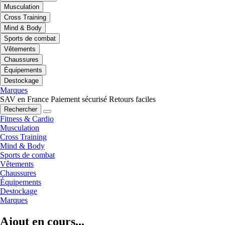
Musculation
Cross Training
Mind & Body
Sports de combat
Vêtements
Chaussures
Équipements
Destockage
Marques
SAV en France
Paiement sécurisé
Retours faciles
Rechercher
Fitness & Cardio
Musculation
Cross Training
Mind & Body
Sports de combat
Vêtements
Chaussures
Équipements
Destockage
Marques
Ajout en cours...