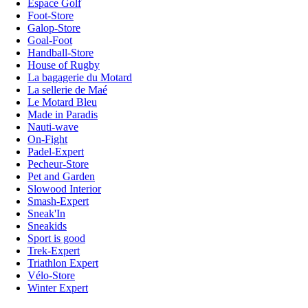
Espace Golf
Foot-Store
Galop-Store
Goal-Foot
Handball-Store
House of Rugby
La bagagerie du Motard
La sellerie de Maé
Le Motard Bleu
Made in Paradis
Nauti-wave
On-Fight
Padel-Expert
Pecheur-Store
Pet and Garden
Slowood Interior
Smash-Expert
Sneak'In
Sneakids
Sport is good
Trek-Expert
Triathlon Expert
Vélo-Store
Winter Expert