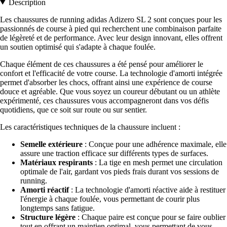
Description
Les chaussures de running adidas Adizero SL 2 sont conçues pour les
passionnés de course à pied qui recherchent une combinaison parfaite
de légèreté et de performance. Avec leur design innovant, elles offrent
un soutien optimisé qui s'adapte à chaque foulée.
Chaque élément de ces chaussures a été pensé pour améliorer le
confort et l'efficacité de votre course. La technologie d'amorti intégrée
permet d'absorber les chocs, offrant ainsi une expérience de course
douce et agréable. Que vous soyez un coureur débutant ou un athlète
expérimenté, ces chaussures vous accompagneront dans vos défis
quotidiens, que ce soit sur route ou sur sentier.
Les caractéristiques techniques de la chaussure incluent :
Semelle extérieure
: Conçue pour une adhérence maximale, elle
assure une traction efficace sur différents types de surfaces.
Matériaux respirants
: La tige en mesh permet une circulation
optimale de l'air, gardant vos pieds frais durant vos sessions de
running.
Amorti réactif
: La technologie d'amorti réactive aide à restituer
l'énergie à chaque foulée, vous permettant de courir plus
longtemps sans fatigue.
Structure légère
: Chaque paire est conçue pour se faire oublier
tout en offrant un maintien optimal, vous permettant de vous