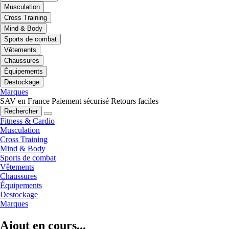
Musculation
Cross Training
Mind & Body
Sports de combat
Vêtements
Chaussures
Équipements
Destockage
Marques
SAV en France
Paiement sécurisé
Retours faciles
Rechercher
Fitness & Cardio
Musculation
Cross Training
Mind & Body
Sports de combat
Vêtements
Chaussures
Équipements
Destockage
Marques
Ajout en cours...