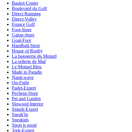
Basket-Center
Boulevard du Golf
Direct Running
Direct-Volley
Espace Golf
Foot-Store
Galop-Store
Goal-Foot
Handball-Store
House of Rugby
La bagagerie du Motard
La sellerie de Maé
Le Motard Bleu
Made in Paradis
Nauti-wave
On-Fight
Padel-Expert
Pecheur-Store
Pet and Garden
Slowood Interior
Smash-Expert
Sneak'In
Sneakids
Sport is good
Trek-Expert