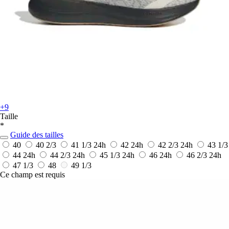
+9
Taille
*
Guide des tailles
40
40 2/3
41 1/3
24h
42
24h
42 2/3
24h
43 1/3
44
24h
44 2/3
24h
45 1/3
24h
46
24h
46 2/3
24h
47 1/3
48
49 1/3
Ce champ est requis