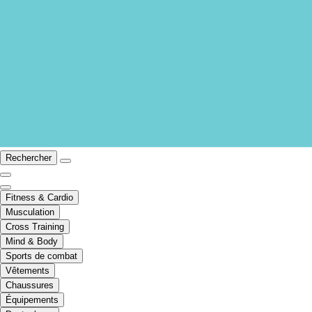
Rechercher
Fitness & Cardio
Musculation
Cross Training
Mind & Body
Sports de combat
Vêtements
Chaussures
Équipements