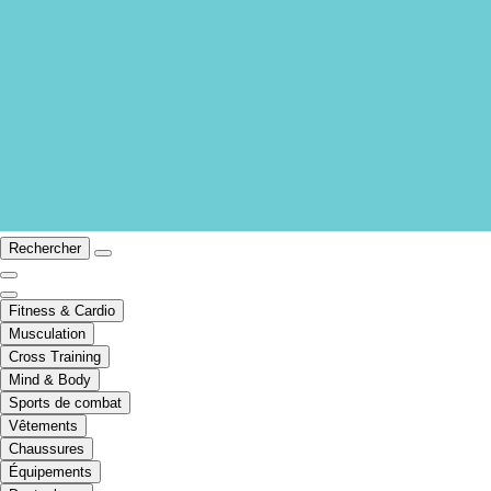
Rechercher
Fitness & Cardio
Musculation
Cross Training
Mind & Body
Sports de combat
Vêtements
Chaussures
Équipements