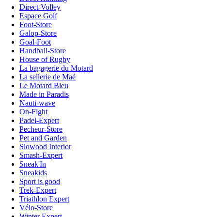
Direct-Volley
Espace Golf
Foot-Store
Galop-Store
Goal-Foot
Handball-Store
House of Rugby
La bagagerie du Motard
La sellerie de Maé
Le Motard Bleu
Made in Paradis
Nauti-wave
On-Fight
Padel-Expert
Pecheur-Store
Pet and Garden
Slowood Interior
Smash-Expert
Sneak'In
Sneakids
Sport is good
Trek-Expert
Triathlon Expert
Vélo-Store
Winter Expert