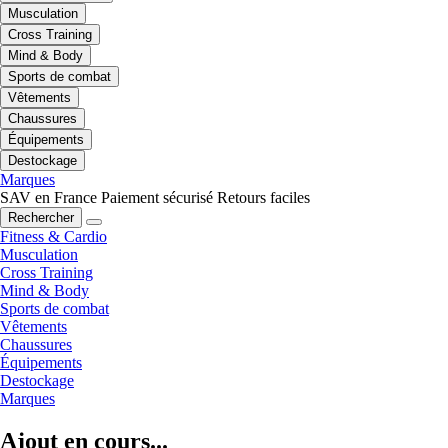
Musculation
Cross Training
Mind & Body
Sports de combat
Vêtements
Chaussures
Équipements
Destockage
Marques
SAV en France
Paiement sécurisé
Retours faciles
Rechercher
Fitness & Cardio
Musculation
Cross Training
Mind & Body
Sports de combat
Vêtements
Chaussures
Équipements
Destockage
Marques
Ajout en cours...