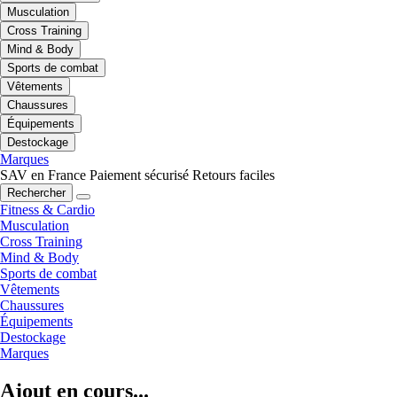
Musculation
Cross Training
Mind & Body
Sports de combat
Vêtements
Chaussures
Équipements
Destockage
Marques
SAV en France
Paiement sécurisé
Retours faciles
Rechercher
Fitness & Cardio
Musculation
Cross Training
Mind & Body
Sports de combat
Vêtements
Chaussures
Équipements
Destockage
Marques
Ajout en cours...