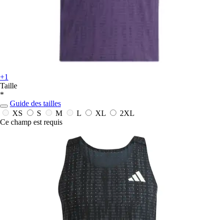
+1
Taille
*
Guide des tailles
XS
S
M
L
XL
2XL
Ce champ est requis