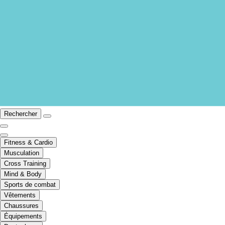
Rechercher
Fitness & Cardio
Musculation
Cross Training
Mind & Body
Sports de combat
Vêtements
Chaussures
Équipements