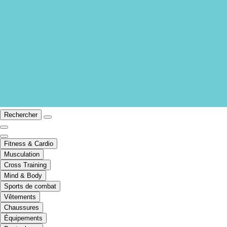
Rechercher
Fitness & Cardio
Musculation
Cross Training
Mind & Body
Sports de combat
Vêtements
Chaussures
Équipements