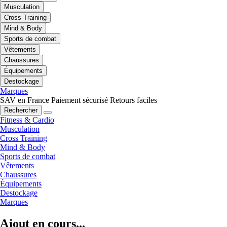
Musculation
Cross Training
Mind & Body
Sports de combat
Vêtements
Chaussures
Équipements
Destockage
Marques
SAV en France
Paiement sécurisé
Retours faciles
Rechercher
Fitness & Cardio
Musculation
Cross Training
Mind & Body
Sports de combat
Vêtements
Chaussures
Équipements
Destockage
Marques
Ajout en cours...