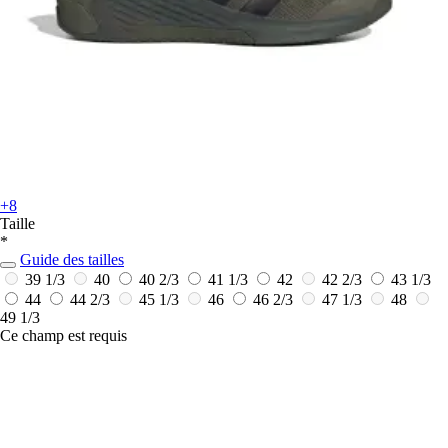
+8
Taille
*
Guide des tailles
39 1/3
40
40 2/3
41 1/3
42
42 2/3
43 1/3
44
44 2/3
45 1/3
46
46 2/3
47 1/3
48
49 1/3
Ce champ est requis