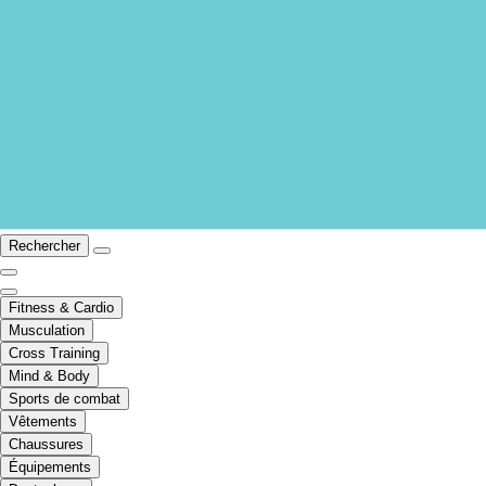
Rechercher
Fitness & Cardio
Musculation
Cross Training
Mind & Body
Sports de combat
Vêtements
Chaussures
Équipements