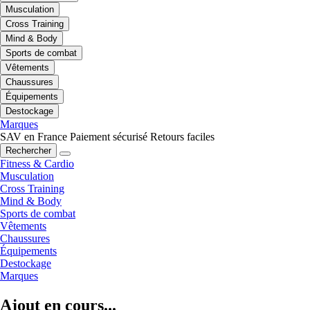
Musculation
Cross Training
Mind & Body
Sports de combat
Vêtements
Chaussures
Équipements
Destockage
Marques
SAV en France
Paiement sécurisé
Retours faciles
Rechercher
Fitness & Cardio
Musculation
Cross Training
Mind & Body
Sports de combat
Vêtements
Chaussures
Équipements
Destockage
Marques
Ajout en cours...