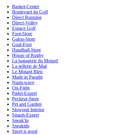
Basket-Center
Boulevard du Golf
Direct Running
Direct-Volley
Espace Golf
Foot-Store
Galop-Store
Goal-Foot
Handball-Store
House of Rugby
La bagagerie du Motard
La sellerie de Maé
Le Motard Bleu
Made in Paradis
Nauti-wave
On-Fight
Padel-Expert
Pecheur-Store
Pet and Garden
Slowood Interior
Smash-Expert
Sneak'In
Sneakids
Sport is good