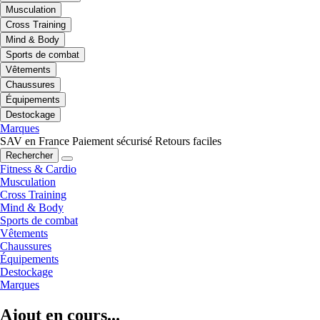
Musculation
Cross Training
Mind & Body
Sports de combat
Vêtements
Chaussures
Équipements
Destockage
Marques
SAV en France
Paiement sécurisé
Retours faciles
Rechercher
Fitness & Cardio
Musculation
Cross Training
Mind & Body
Sports de combat
Vêtements
Chaussures
Équipements
Destockage
Marques
Ajout en cours...