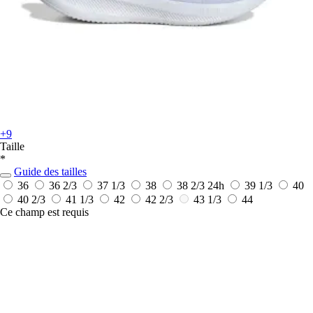
+9
Taille
*
Guide des tailles
36
36 2/3
37 1/3
38
38 2/3
24h
39 1/3
40
40 2/3
41 1/3
42
42 2/3
43 1/3
44
Ce champ est requis