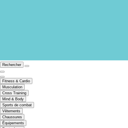
Rechercher
Fitness & Cardio
Musculation
Cross Training
Mind & Body
Sports de combat
Vêtements
Chaussures
Équipements