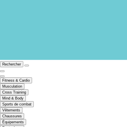
Rechercher
Fitness & Cardio
Musculation
Cross Training
Mind & Body
Sports de combat
Vêtements
Chaussures
Équipements