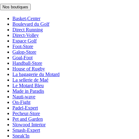
Nos boutiques
Basket-Center
Boulevard du Golf
Direct Running
Direct-Volley
Espace Golf
Foot-Store
Galop-Store
Goal-Foot
Handball-Store
House of Rugby
La bagagerie du Motard
La sellerie de Maé
Le Motard Bleu
Made in Paradis
Nauti-wave
On-Fight
Padel-Expert
Pecheur-Store
Pet and Garden
Slowood Interior
Smash-Expert
Sneak'In