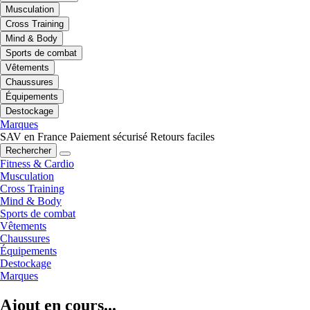
Musculation
Cross Training
Mind & Body
Sports de combat
Vêtements
Chaussures
Équipements
Destockage
Marques
SAV en France
Paiement sécurisé
Retours faciles
Rechercher
Fitness & Cardio
Musculation
Cross Training
Mind & Body
Sports de combat
Vêtements
Chaussures
Équipements
Destockage
Marques
Ajout en cours...