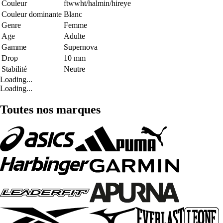
Couleur
ftwwht/halmin/hireye
Couleur dominante
Blanc
Genre
Femme
Age
Adulte
Gamme
Supernova
Drop
10 mm
Stabilité
Neutre
Loading...
Loading...
Toutes nos marques