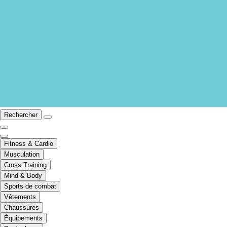
Rechercher
Fitness & Cardio
Musculation
Cross Training
Mind & Body
Sports de combat
Vêtements
Chaussures
Équipements