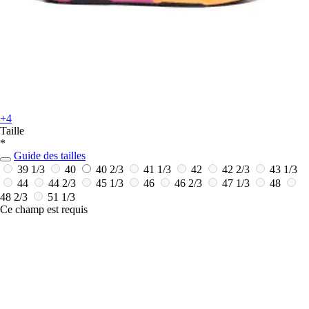
+4
Taille
*
Guide des tailles
39 1/3
40
40 2/3
41 1/3
42
42 2/3
43 1/3
44
44 2/3
45 1/3
46
46 2/3
47 1/3
48
48 2/3
51 1/3
Ce champ est requis