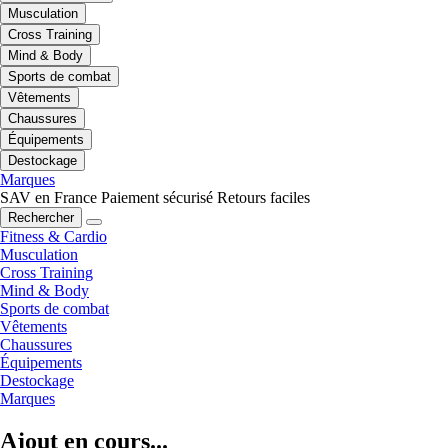
Musculation
Cross Training
Mind & Body
Sports de combat
Vêtements
Chaussures
Équipements
Destockage
Marques
SAV en France
Paiement sécurisé
Retours faciles
Rechercher
Fitness & Cardio
Musculation
Cross Training
Mind & Body
Sports de combat
Vêtements
Chaussures
Équipements
Destockage
Marques
Ajout en cours...