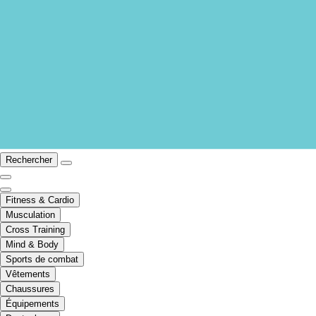
Rechercher
Fitness & Cardio
Musculation
Cross Training
Mind & Body
Sports de combat
Vêtements
Chaussures
Équipements