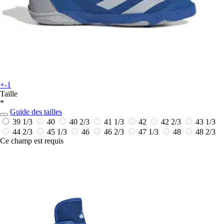
+-1
Taille
*
Guide des tailles
39 1/3
40
40 2/3
41 1/3
42
42 2/3
43 1/3
44 2/3
45 1/3
46
46 2/3
47 1/3
48
48 2/3
Ce champ est requis