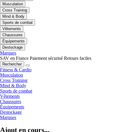
Musculation
Cross Training
Mind & Body
Sports de combat
Vêtements
Chaussures
Équipements
Destockage
Marques
SAV en France
Paiement sécurisé
Retours faciles
Rechercher
Fitness & Cardio
Musculation
Cross Training
Mind & Body
Sports de combat
Vêtements
Chaussures
Équipements
Destockage
Marques
Ajout en cours...